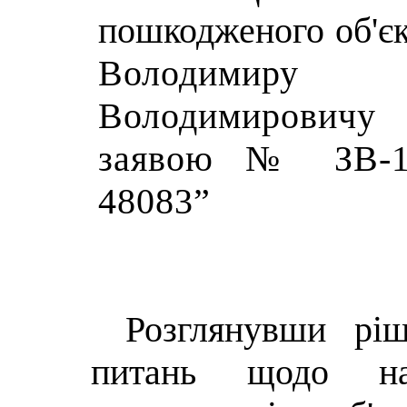
пошкодженого об'є
Володимиру
Володимировичу 
заявою № ЗВ-19
48083
”
Розглянувши р
питань щодо на