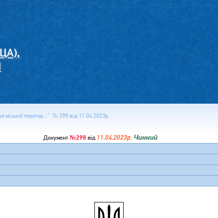
ЦА),
И
 міської територ..." № 298 від 11.04.2023р.
№298
11.04.2023р.
Чинний
Документ
від