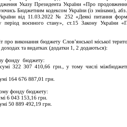
дження Указу Президента України «Про продовження
руючись Бюджетним кодексом України (із змінами), абз.
 України від 11.03.2022 № 252 «Деякі питання форм
у період воєнного стану»,
ст.15 Закону України 
іт про виконання бюджету Слов’янської міської терито
 доходах та видатках (додатки 1, 2 додаються):
ому фонду бюджету:
 сумі 322 307 410,66
грн., у тому числі міжбюджет
.;
сумі 164 676 887,01
грн.
ному фонду бюджету:
умі 6 043 153,16
грн.
сумі 50 889 492,19 грн.