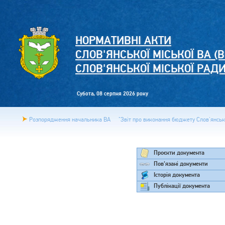
НОРМАТИВНІ АКТИ
СЛОВ'ЯНСЬКОЇ МІСЬКОЇ ВА (В
СЛОВ'ЯНСЬКОЇ МІСЬКОЇ РАД
Субота, 08 серпня 2026 року
Розпорядження начальника ВА
"Звіт про виконання бюджету Слов'янської
Проєкти документа
Пов'язані документи
Історія документа
Публікації документа