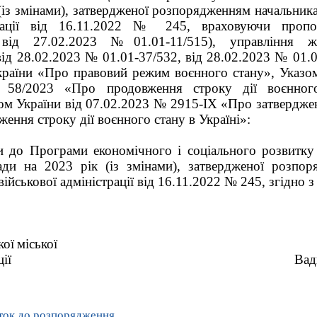
(із змінами), затвердженої розпорядженням начальника
трації від 16.11.2022 № 245, враховуючи пропо
від 27.02.2023 №01.01-11/515), управління жи
від 28.02.2023 № 01.01-37/532, від 28.02.2023 № 01.0
країни «Про правовий режим воєнного стану», Указо
58/2023 «Про продовження строку дії воєнного
ом України від 07.02.2023 № 2915-ІХ «Про затвердже
ення строку дії воєнного стану в Україні»:
и до Програми економічного і соціального розвитку 
ади на 2023 рік (із змінами), затвердженої розпо
військової адміністрації від 16.11.2022 № 245, згідно з
кої
міської
ії
Ва
ток до розпорядження