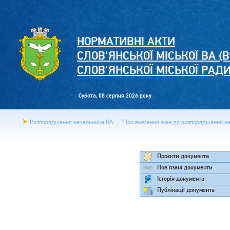
НОРМАТИВНІ АКТИ
СЛОВ'ЯНСЬКОЇ МІСЬКОЇ ВА (В
СЛОВ'ЯНСЬКОЇ МІСЬКОЇ РАД
Субота, 08 серпня 2026 року
Розпорядження начальника ВА
"Про внесення змін до розпорядження нач
Проєкти документа
Пов'язані документи
Історія документа
Публікації документа