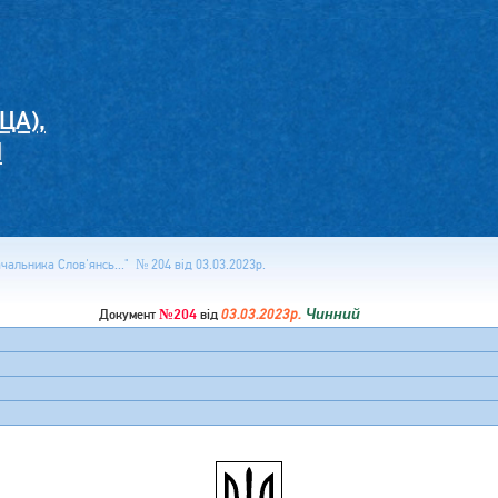
ЦА),
И
альника Слов'янсь..." № 204 від 03.03.2023р.
№204
03.03.2023р.
Чинний
Документ
від