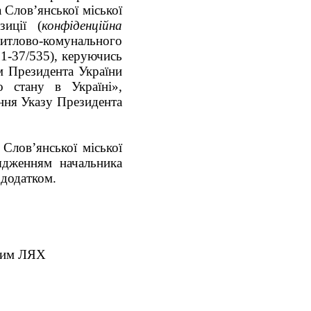
 Слов’янської міської
зиції (
конфіденційна
тлово-комунального
1-37/535)
,
керуючись
м Президента України
 стану в Україні»,
ння Указу Президента
Слов’янської міської
рядженням начальника
 додатком.
дим ЛЯХ