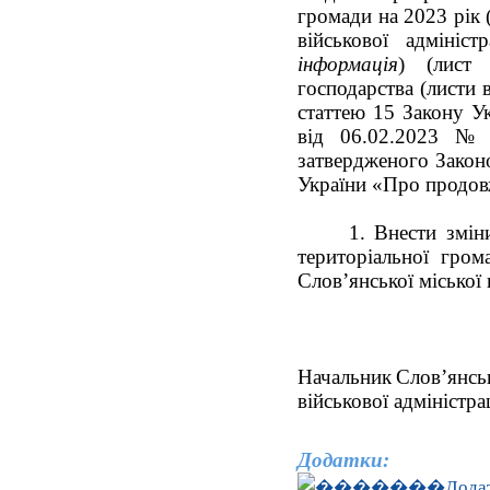
громади на 2023 рік 
військової адмініс
інформація
) (лист 
господарства (листи 
статтею 15 Закону У
від 06.02.2023 № 
затвердженого Закон
України «Про продовж
1. Внести змін
територіальної гром
Слов’янської міської 
Начальник
Слов’янсь
військової адміністрац
Додатки:
Дода