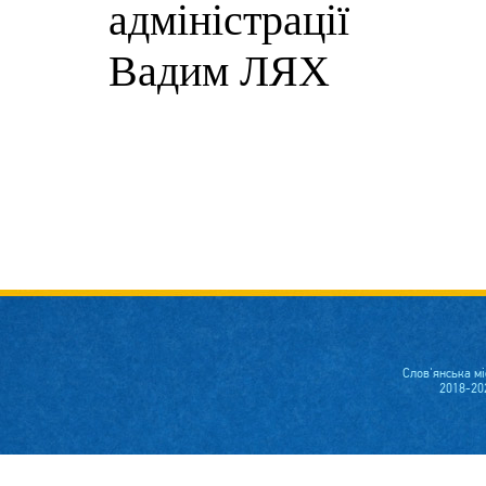
адм
Вадим ЛЯХ
Слов'янська м
2018-20