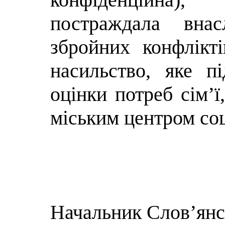
постраждала вна
збройних конфлікті
насильство, яке п
оцінки потреб сім’
міським центром со
Начальник Слов’янсь