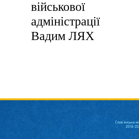
військової
адм
Вадим ЛЯХ
Слов'янська м
2018-20