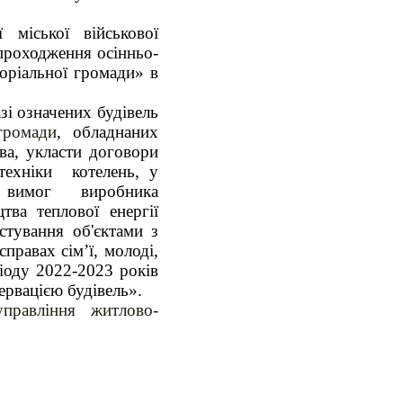
 міської військової
 проходження осінньо-
торіальної громади» в
зі означених будівель
громади
, обладнаних
ва, укласти договори
техніки котелень, у
вимог виробника
тва теплової енергії
стування об'єктами з
справах сім’ї, молоді,
іоду 2022-2023 років
ервацією будівель».
правління житлово-