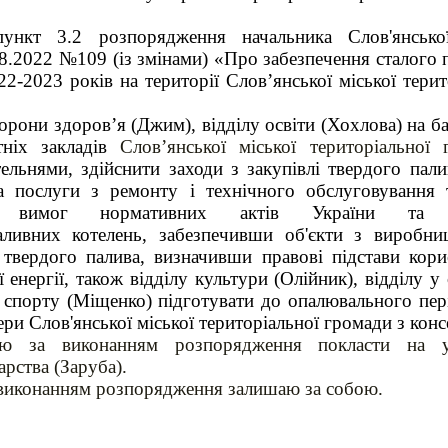
ункт 3.2 розпорядження начальника Слов'янської
.08.2022 №109 (із змінами) «Про забезпечення сталого
2-2023 років на території Слов’янської міської тери
орони здоров’я (Джим), відділу освіти (Хохлова) на ба
тніх закладів
Слов’янської міської територіальної 
ельнями, здійснити заходи з закупівлі твердого пали
а п
ослуги з ремонту і технічного обслуговування 
до вимог нормативних актів України та 
аливних котелень, забезпечивши об'єкти з виробниц
твердого палива, визначивши правові підстави кори
енергії, також відділу культури (Олійник), відділу у 
а спорту (Міщенко) підготувати до опалювального пер
ери Слов'янської міської територіальної громади з конс
ію за виконанням розпорядження покласти на у
рства (Заруба).
 виконанням розпорядження залишаю за собою.