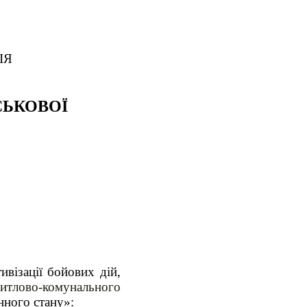
ІЯ
СЬКОВОЇ
ивізації бойових дій,
лово-комунального
нного стану»: