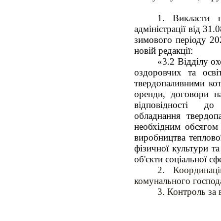
Викласти п
адміністрації від 31
зимового періоду 202
новій редакції:
«3.2 Відділу ох
оздоровчих та осві
твердопаливними кот
оренди, договори н
відповідності 
обладнання
твердоп
необхідним обсягом 
виробництва теплової 
фізичної культури т
об'єкти соціальної сф
2. Координац
комунального господа
3. Контроль за