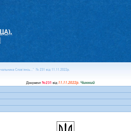
ЦА),
И
альника Слов'янсь..." № 231 від 11.11.2022р.
№231
11.11.2022р.
Чинний
Документ
від