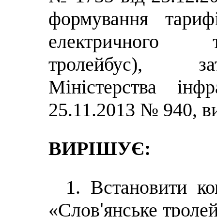
формування тариф
електричного т
тролейбус), з
Міністерства інф
25.11.2013 № 940, в
ВИРІШУЄ:
1. Встановити к
'
«Слов
янське троле