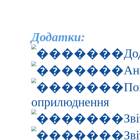
Додатки:
До
Ан
По
оприлюднення
Зв
Зв