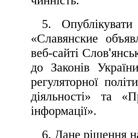
чинність.
5. Опублікувати
«Славянские объяв
'
веб-сайті Слов
янськ
до Законів Україн
регуляторної політ
діяльності
» та «Пр
інформації».
6. Дане рішення н