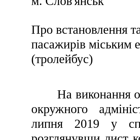
м. Слов'янськ
Про встановлення т
пасажирів міським 
(тролейбус)
На виконання о
окружного адміні
липня 2019 у сп
розглянувши лист к