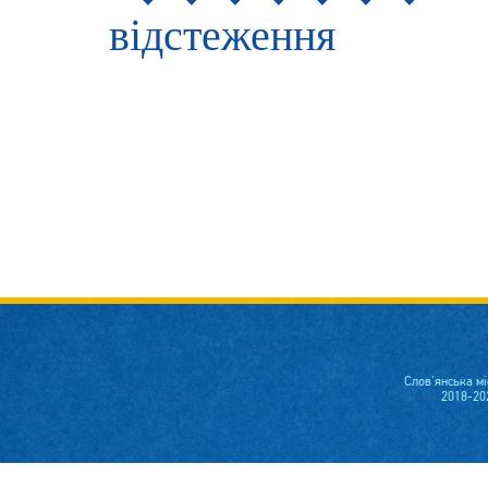
відстеження
Слов'янська м
2018-20