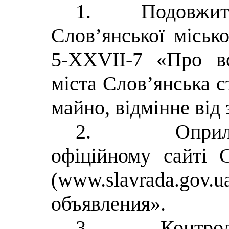
1.
Подовжити
Слов’янської міськ
5-XXVII-7 «Про вс
міста Слов’янська с
майно, відмінне від 
2.
Оприл
офіційному сайті С
(www.slavrada.gov.u
объявления».
3.
Контро