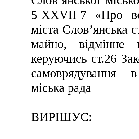
Слов’янської міськ
5-XXVII-7 «Про вс
міста Слов’янська с
майно, відмінне 
керуючись ст.26 За
самоврядування в
міська рада
ВИРІШУЄ: