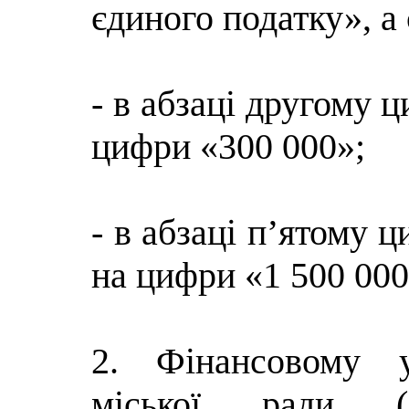
єдиного податку», а 
- в абзаці другому 
цифри «300 000»;
- в абзаці п’ятому 
на цифри «1 500 000
2. Фінансовому у
міської ради (К